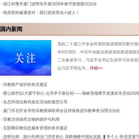
靖江村携手厦门进明寺开展2026年春节慈善慰问活动
病房里的健康派对：我们是抓害虫小超人！
国内新闻
党的二十届三中全会对系统推进我国宗教中国化
年9月29日，中共中央政治局就系统推进我国
二次集体学习，习近平总书记主持学习并发表
以习近平同志为…
详细>>
宗教财产保护的有关规定
爱心助学|以大爱守初心 点亮学子新征程——海峡导报携手虎溪岩寺启动2026
我能飞”爱心助学活动
生态环境法典对放生活动的规范引导
厦门市召开全市性宗教团体联席会议持续推进宗教事务治理法治化
宗教活动场所文物的保护与利用
互联网宗教信息服务管理的有关规定
忠明法师：践行药师法门济世初心 深耕佛教中国化实践 ▍等个人·听语堂第7