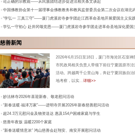
辩赛
论正确的宗教观——从民族团结进步促进法相关条文谈起
中国佛教协会第十一届理事会佛教教务和教风监督委员会第二次会议在湖北
“学弘一 三真三守”——厦门虎溪岩寺参学团赴江西革命圣地开展爱国主义实
动
学弘一守初心 赴井冈颂党恩——厦门虎溪岩寺参学团走进革命圣地深化爱国
慈善新闻
2026年6月15日至18日，厦门市海沧区石室
市民政局相关负责人带领下前往宁夏固原市泾
活动。跨越两千公里山海，奔赴宁夏回族自治
地考察，以实…
详细>>
妙法林寺2026年喜迎新春、敬老慰问活动
“新春送暖·福泽万家”——进明寺开展2026年新春慈善慰问活动
超24.3万元慰问金及物资送达 惠及154户困难家庭与学生
慈善年夜饭 温暖2200个家庭
我市举办2026年慈善年夜饭发放仪式，为困难群众提前送上新春祝福
“新春送暖情意浓” 鸿山慈善会赴翔安、南安开展慰问活动