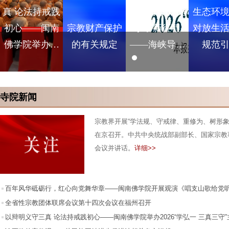
真 论法持戒践
爱守初心 点亮
生态环
初心——闽南
宗教财产保护
学子新征程
对放生
佛学院举办…
的有关规定
——海峡导…
规范
寺院新闻
宗教界开展“学法规、守戒律、重修为、树形象
在京召开。中共中央统战部副部长、国家宗教
会议并讲话。
详细>>
百年风华砥砺行，红心向党舞华章——闽南佛学院开展观演《唱支山歌给党
教育活动
全省性宗教团体联席会议第十四次会议在福州召开
以辩明义守三真 论法持戒践初心——闽南佛学院举办2026“学弘一 三真三守